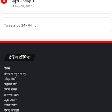
पहुंच अस्वीकृत
July 30, 2026
Tweets by 24x7Hindi
ट्रेंडिंग टॉपिक
फ़िल्म
संसद मानसून सत्र
नरेंद्र मोदी
अनुष्का शर्मा
एलोन मस्क
शाहरुख खान
उद्धव ठाकरे
कंगना रनौत
विराट कोहली