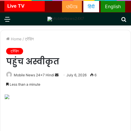
Live TV
ଓଡିଆ
हिंदी
English
Menu
S
fo
Home
/
ट्रेंडिंग
ट्रेंडिंग
पहुंच अस्वीकृत
Send
Mobile News 24x7 Hindi
July 6, 2026
6
an
Less than a minute
email