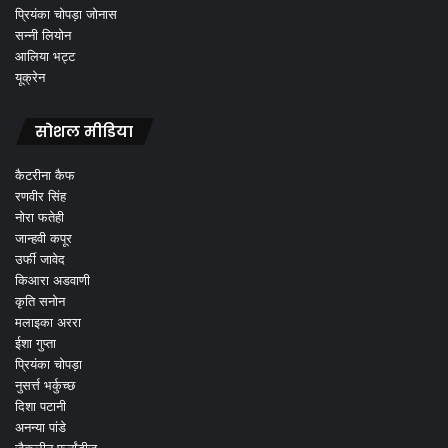
प्रियंका चोपड़ा जोनास
सन्नी लियोन
आलिया भट्ट
यूक्रेन
सोशल मीडिया
कैटरीना कैफ
रणवीर सिंह
नोरा फतेही
जान्हवी कपूर
उर्फी जावेद
किआरा अडवाणी
कृति सनोन
मलाइका अररा
ईशा गुप्ता
प्रियंका चोपड़ा
नुसर्त्त भर्कुच्छ
दिशा पटानी
अनन्या पांडे