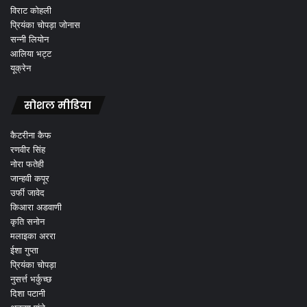
विराट कोहली
प्रियंका चोपड़ा जोनास
सन्नी लियोन
आलिया भट्ट
यूक्रेन
सोशल मीडिया
कैटरीना कैफ
रणवीर सिंह
नोरा फतेही
जान्हवी कपूर
उर्फी जावेद
किआरा अडवाणी
कृति सनोन
मलाइका अररा
ईशा गुप्ता
प्रियंका चोपड़ा
नुसर्त्त भर्कुच्छ
दिशा पटानी