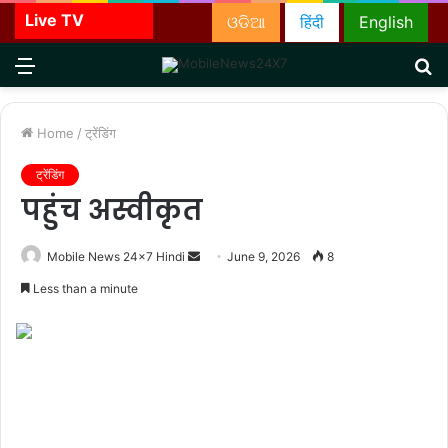
Live TV
ଓଡିଆ
हिंदी
English
Menu
S
fo
Home
/
ट्रेंडिंग
ट्रेंडिंग
पहुंच अस्वीकृत
Send
Mobile News 24x7 Hindi
June 9, 2026
8
an
Less than a minute
email