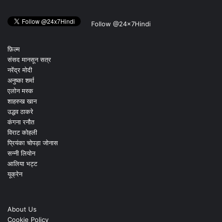
Follow @24x7Hindi
फ़िल्म
संसद मानसून सत्र
नरेंद्र मोदी
अनुष्का शर्मा
एलोन मस्क
शाहरुख खान
उद्धव ठाकरे
कंगना रनौत
विराट कोहली
प्रियंका चोपड़ा जोनास
सन्नी लियोन
आलिया भट्ट
यूक्रेन
About Us
Cookie Policy