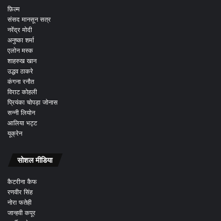
फ़िल्म
संसद मानसून सत्र
नरेंद्र मोदी
अनुष्का शर्मा
एलोन मस्क
शाहरुख खान
उद्धव ठाकरे
कंगना रनौत
विराट कोहली
प्रियंका चोपड़ा जोनास
सन्नी लियोन
आलिया भट्ट
यूक्रेन
सोशल मीडिया
कैटरीना कैफ
रणवीर सिंह
नोरा फतेही
जान्हवी कपूर