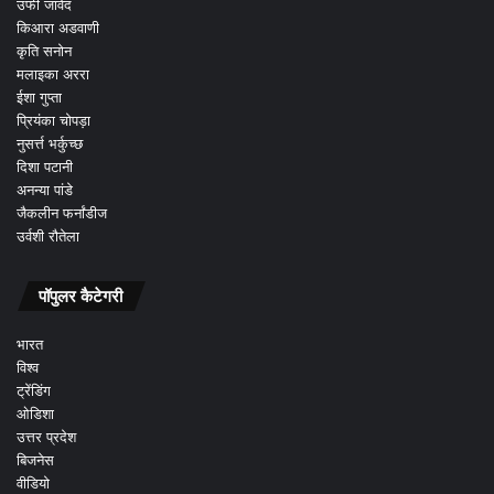
उर्फी जावेद
किआरा अडवाणी
कृति सनोन
मलाइका अररा
ईशा गुप्ता
प्रियंका चोपड़ा
नुसर्त्त भर्कुच्छ
दिशा पटानी
अनन्या पांडे
जैकलीन फर्नांडीज
उर्वशी रौतेला
पॉपुलर कैटेगरी
भारत
विश्व
ट्रेंडिंग
ओडिशा
उत्तर प्रदेश
बिजनेस
वीडियो