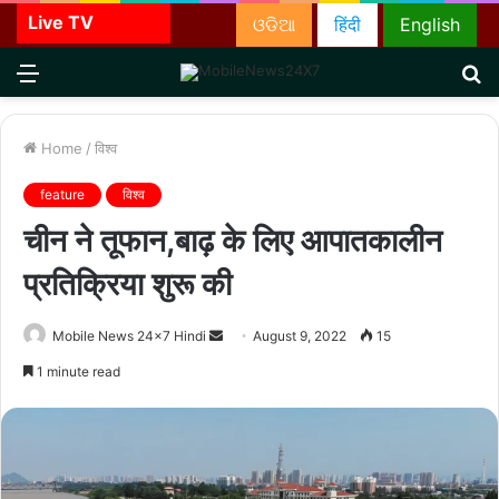
Live TV
ଓଡିଆ
हिंदी
English
Menu
S
fo
Home
/
विश्व
feature
विश्व
चीन ने तूफान,बाढ़ के लिए आपातकालीन
प्रतिक्रिया शुरू की
Send
Mobile News 24x7 Hindi
August 9, 2022
15
an
1 minute read
email