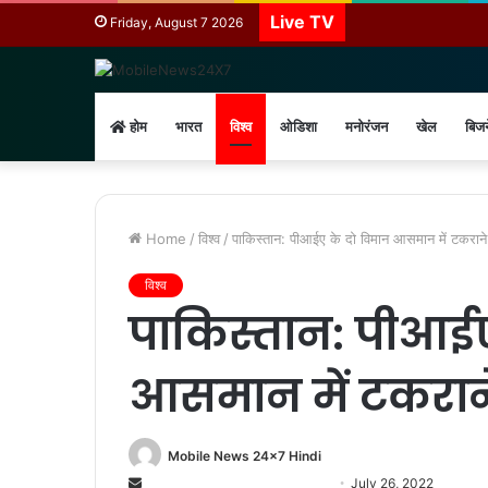
Live TV
Friday, August 7 2026
होम
भारत
विश्व
ओडिशा
मनोरंजन
खेल
बिज
Home
/
विश्व
/
पाकिस्तान: पीआईए के दो विमान आसमान में टकराने 
विश्व
पाकिस्तान: पीआईए
आसमान में टकराने
Mobile News 24x7 Hindi
Send
July 26, 2022