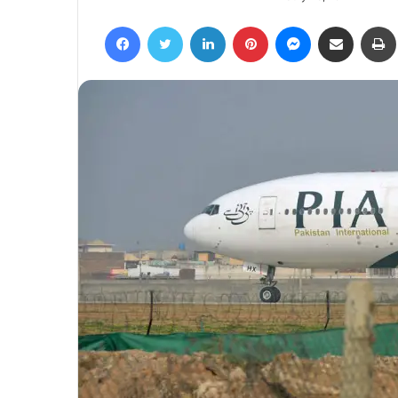
an
Facebook
Twitter
LinkedIn
Pinterest
Messenger
Share via Email
email