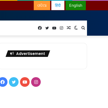
ଓଡିଆ
हिंदी
English
Facebook
Twitter
YouTube
Instagram
Random
Switch
Search
Article
skin
for
Advertisement
Facebook
Twitter
YouTube
Instagram