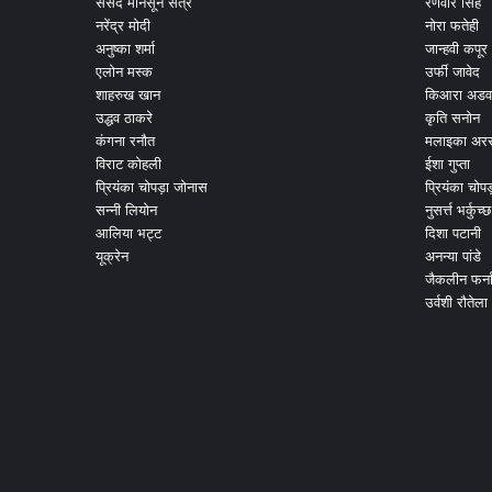
संसद मानसून सत्र
रणवीर सिंह
नरेंद्र मोदी
नोरा फतेही
अनुष्का शर्मा
जान्हवी कपूर
एलोन मस्क
उर्फी जावेद
शाहरुख खान
किआरा अडव
उद्धव ठाकरे
कृति सनोन
कंगना रनौत
मलाइका अरर
विराट कोहली
ईशा गुप्ता
प्रियंका चोपड़ा जोनास
प्रियंका चोप
सन्नी लियोन
नुसर्त्त भर्कुच्छ
आलिया भट्ट
दिशा पटानी
यूक्रेन
अनन्या पांडे
जैकलीन फर्न
उर्वशी रौतेला