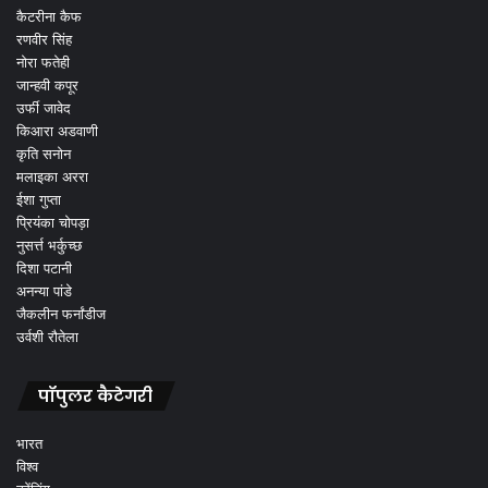
कैटरीना कैफ
रणवीर सिंह
नोरा फतेही
जान्हवी कपूर
उर्फी जावेद
किआरा अडवाणी
कृति सनोन
मलाइका अररा
ईशा गुप्ता
प्रियंका चोपड़ा
नुसर्त्त भर्कुच्छ
दिशा पटानी
अनन्या पांडे
जैकलीन फर्नांडीज
उर्वशी रौतेला
पॉपुलर कैटेगरी
भारत
विश्व