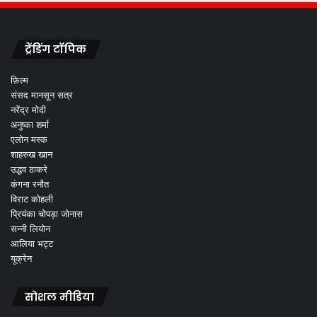
ट्रेंडिंग टॉपिक
फ़िल्म
संसद मानसून सत्र
नरेंद्र मोदी
अनुष्का शर्मा
एलोन मस्क
शाहरुख खान
उद्धव ठाकरे
कंगना रनौत
विराट कोहली
प्रियंका चोपड़ा जोनास
सन्नी लियोन
आलिया भट्ट
यूक्रेन
सोशल मीडिया