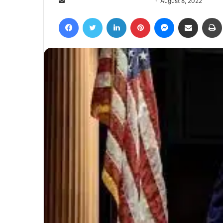
Send
August 8, 2022
an
Facebook
Twitter
LinkedIn
Pinterest
Messenger
Share via Email
email