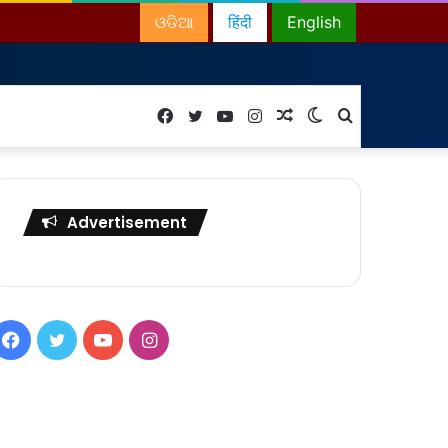
ଓଡିଆ
हिंदी
English
Facebook
Twitter
YouTube
Instagram
Random
Switch
Search
Article
skin
for
Advertisement
Facebook
Twitter
YouTube
Instagram