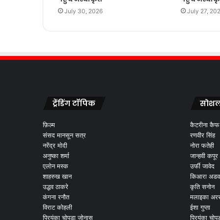
July 30, 2026
July 27, 20
ट्रेंडिंग टॉपिक
सोशल
फ़िल्म
कैटरीना कैफ
संसद मानसून सत्र
रणवीर सिंह
नरेंद्र मोदी
नोरा फतेही
अनुष्का शर्मा
जान्हवी कपूर
एलोन मस्क
उर्फी जावेद
शाहरुख खान
किआरा अडव
उद्धव ठाकरे
कृति सनोन
कंगना रनौत
मलाइका अरर
विराट कोहली
ईशा गुप्ता
प्रियंका चोपड़ा जोनास
प्रियंका चोप