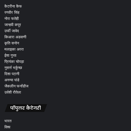
कैटरीना कैफ
रणवीर सिंह
नोरा फतेही
जान्हवी कपूर
उर्फी जावेद
किआरा अडवाणी
कृति सनोन
मलाइका अररा
ईशा गुप्ता
प्रियंका चोपड़ा
नुसर्त्त भर्कुच्छ
दिशा पटानी
अनन्या पांडे
जैकलीन फर्नांडीज
उर्वशी रौतेला
पॉपुलर कैटेगरी
भारत
विश्व