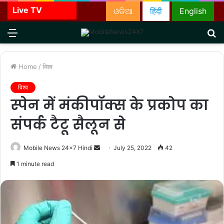
Live TV
ଓଡିଆ
हिंदी
English
Menu
S
fo
Home
/
विश्व
विश्व
स्पेन में मंकीपॉक्स के प्रकोप का
संपर्क टैटू सैलून से
Send
Mobile News 24x7 Hindi
July 25, 2022
42
an
1 minute read
email