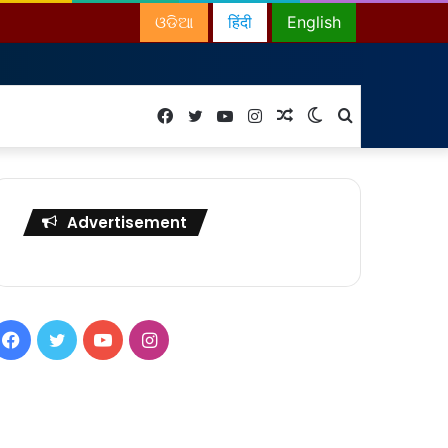
ଓଡିଆ
हिंदी
English
Facebook
Twitter
YouTube
Instagram
Random
Switch
Search
Article
skin
for
Advertisement
Facebook
Twitter
YouTube
Instagram