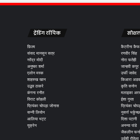
ट्रेंडिंग टॉपिक
सोशल
फ़िल्म
कैटरीना कैफ
संसद मानसून सत्र
रणवीर सिंह
नरेंद्र मोदी
नोरा फतेही
अनुष्का शर्मा
जान्हवी कपूर
एलोन मस्क
उर्फी जावेद
शाहरुख खान
किआरा अडव
उद्धव ठाकरे
कृति सनोन
कंगना रनौत
मलाइका अरर
विराट कोहली
ईशा गुप्ता
प्रियंका चोपड़ा जोनास
प्रियंका चोप
सन्नी लियोन
नुसर्त्त भर्कुच्छ
आलिया भट्ट
दिशा पटानी
यूक्रेन
अनन्या पांडे
जैकलीन फर्न
उर्वशी रौतेला