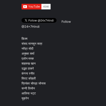
Follow
@24x7Hindi
फ़िल्म
संसद मानसून सत्र
नरेंद्र मोदी
अनुष्का शर्मा
एलोन मस्क
शाहरुख खान
उद्धव ठाकरे
कंगना रनौत
विराट कोहली
प्रियंका चोपड़ा जोनास
सन्नी लियोन
आलिया भट्ट
यूक्रेन