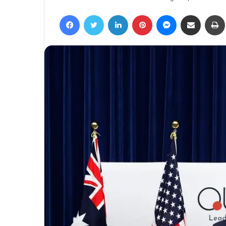
an
Facebook
Twitter
LinkedIn
Pinterest
Messenger
Share via Email
email