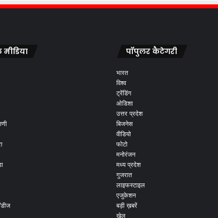
 मीडिया
पॉपुलर कैटेगरी
भारत
विश्व
ट्रेंडिंग
ओडिशा
उत्तर प्रदेश
ाणी
बिजनेस
वीडियो
ा
फोटो
मनोरंजन
ड़ा
मध्य प्रदेश
गुजरात
लाइफस्टाइल
एजुकेशन
ांडीज
बड़ी ख़बरें
खेल