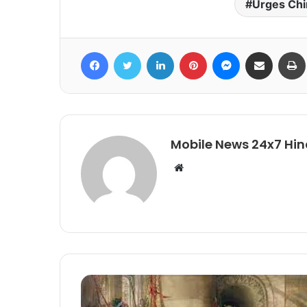
Urges Chin
Facebook
Twitter
LinkedIn
Pinterest
Messenger
Share via Email
Mobile News 24x7 Hin
Website