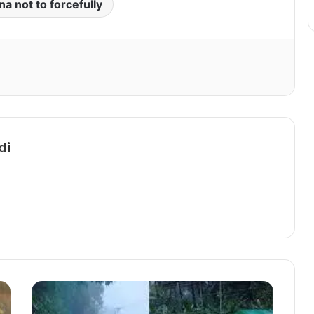
a not to forcefully
Print
di