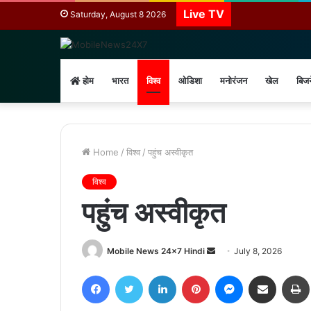
Live TV
Saturday, August 8 2026
होम
भारत
विश्व
ओडिशा
मनोरंजन
खेल
बिज
Home
/
विश्व
/
पहुंच अस्वीकृत
विश्व
पहुंच अस्वीकृत
Send
Mobile News 24x7 Hindi
July 8, 2026
an
Facebook
Twitter
LinkedIn
Pinterest
Messenger
Share via Email
email