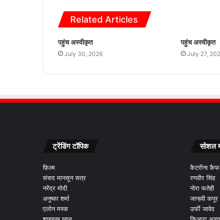
Related Articles
पहुंच अस्वीकृत
पहुंच अस्वीकृत
July 30, 2026
July 27, 20
ट्रेंडिंग टॉपिक
सोशल म
फ़िल्म
कैटरीना कैफ
संसद मानसून सत्र
रणवीर सिंह
नरेंद्र मोदी
नोरा फतेही
अनुष्का शर्मा
जान्हवी कपूर
एलोन मस्क
उर्फी जावेद
शाहरुख खान
किआरा अडव