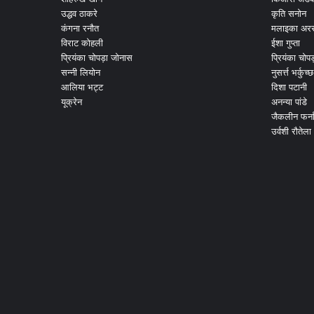
उद्धव ठाकरे
कृति सनोन
कंगना रनौत
मलाइका अरर
विराट कोहली
ईशा गुप्ता
प्रियंका चोपड़ा जोनास
प्रियंका चोप
सन्नी लियोन
नुसर्त्त भर्कुच्छ
आलिया भट्ट
दिशा पटानी
यूक्रेन
अनन्या पांडे
जैकलीन फर्न
उर्वशी रौतेला