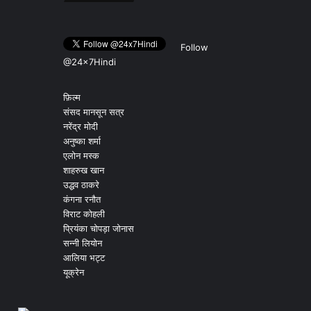
Follow
@24x7Hindi
फ़िल्म
संसद मानसून सत्र
नरेंद्र मोदी
अनुष्का शर्मा
एलोन मस्क
शाहरुख खान
उद्धव ठाकरे
कंगना रनौत
विराट कोहली
प्रियंका चोपड़ा जोनास
सन्नी लियोन
आलिया भट्ट
यूक्रेन