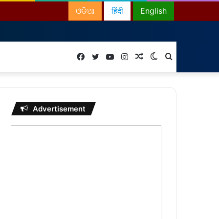
ଓଡିଆ
हिंदी
English
Facebook
Twitter
YouTube
Instagram
Random
Switch
Search
Article
skin
for
Advertisement