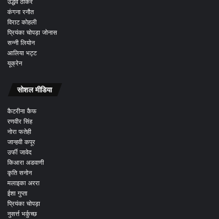
उद्धव ठाकरे
कंगना रनौत
विराट कोहली
प्रियंका चोपड़ा जोनास
सन्नी लियोन
आलिया भट्ट
यूक्रेन
सोशल मीडिया
कैटरीना कैफ
रणवीर सिंह
नोरा फतेही
जान्हवी कपूर
उर्फी जावेद
किआरा अडवाणी
कृति सनोन
मलाइका अररा
ईशा गुप्ता
प्रियंका चोपड़ा
नुसर्त्त भर्कुच्छ