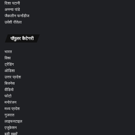
दिशा पटानी
अनन्या पांडे
जैकलीन फर्नांडीज
उर्वशी रौतेला
पॉपुलर कैटेगरी
भारत
विश्व
ट्रेंडिंग
ओडिशा
उत्तर प्रदेश
बिजनेस
वीडियो
फोटो
मनोरंजन
मध्य प्रदेश
गुजरात
लाइफस्टाइल
एजुकेशन
बड़ी ख़बरें