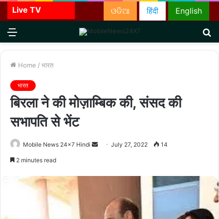
Live TV
ଓଡିଆ
हिंदी
English
Menu
S
fo
Home
/
भारत
भारत
बिरला ने की मोज़ाम्बिक की, संसद की
सभापति से भेंट
Send
Mobile News 24x7 Hindi
July 27, 2022
14
an
2 minutes read
email