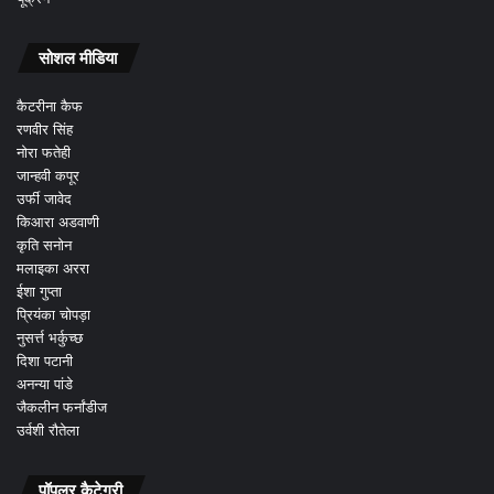
सोशल मीडिया
कैटरीना कैफ
रणवीर सिंह
नोरा फतेही
जान्हवी कपूर
उर्फी जावेद
किआरा अडवाणी
कृति सनोन
मलाइका अररा
ईशा गुप्ता
प्रियंका चोपड़ा
नुसर्त्त भर्कुच्छ
दिशा पटानी
अनन्या पांडे
जैकलीन फर्नांडीज
उर्वशी रौतेला
पॉपुलर कैटेगरी