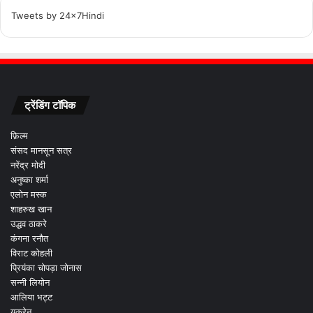
Tweets by 24x7Hindi
ट्रेंडिंग टॉपिक
फ़िल्म
संसद मानसून सत्र
नरेंद्र मोदी
अनुष्का शर्मा
एलोन मस्क
शाहरुख खान
उद्धव ठाकरे
कंगना रनौत
विराट कोहली
प्रियंका चोपड़ा जोनास
सन्नी लियोन
आलिया भट्ट
यूक्रेन