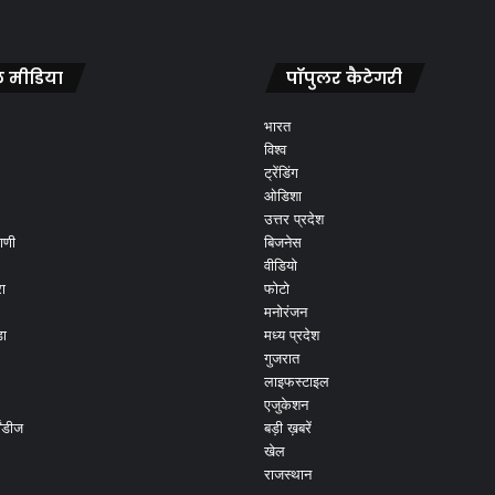
 मीडिया
पॉपुलर कैटेगरी
भारत
विश्व
ट्रेंडिंग
ओडिशा
उत्तर प्रदेश
ाणी
बिजनेस
वीडियो
ा
फोटो
मनोरंजन
ड़ा
मध्य प्रदेश
गुजरात
लाइफस्टाइल
एजुकेशन
ांडीज
बड़ी ख़बरें
खेल
राजस्थान