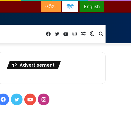
ଓଡିଆ
हिंदी
English
Facebook
Twitter
YouTube
Instagram
Random
Switch
Search
Article
skin
for
Advertisement
Facebook
Twitter
YouTube
Instagram