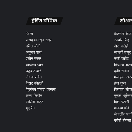
ट्रेंडिंग टॉपिक
सोशल
फ़िल्म
कैटरीना कैफ
संसद मानसून सत्र
रणवीर सिंह
नरेंद्र मोदी
नोरा फतेही
अनुष्का शर्मा
जान्हवी कपूर
एलोन मस्क
उर्फी जावेद
शाहरुख खान
किआरा अडव
उद्धव ठाकरे
कृति सनोन
कंगना रनौत
मलाइका अरर
विराट कोहली
ईशा गुप्ता
प्रियंका चोपड़ा जोनास
प्रियंका चोप
सन्नी लियोन
नुसर्त्त भर्कुच्छ
आलिया भट्ट
दिशा पटानी
यूक्रेन
अनन्या पांडे
जैकलीन फर्न
उर्वशी रौतेला