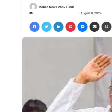
Mobile News 24x7 Hindi
Send
August 8, 2022
an
Facebook
Twitter
LinkedIn
Pinterest
Messenger
Share via Email
email