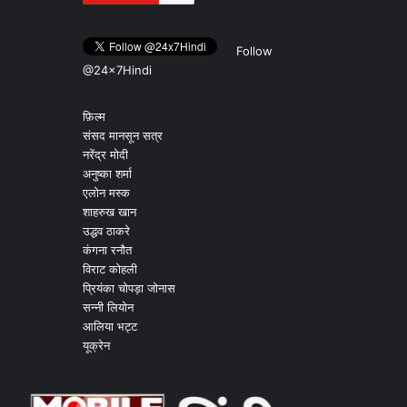
Follow
@24x7Hindi
फ़िल्म
संसद मानसून सत्र
नरेंद्र मोदी
अनुष्का शर्मा
एलोन मस्क
शाहरुख खान
उद्धव ठाकरे
कंगना रनौत
विराट कोहली
प्रियंका चोपड़ा जोनास
सन्नी लियोन
आलिया भट्ट
यूक्रेन