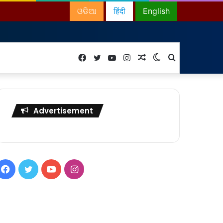
ଓଡିଆ
हिंदी
English
Facebook
Twitter
YouTube
Instagram
Random
Switch
Search
Article
skin
for
Advertisement
Facebook
Twitter
YouTube
Instagram