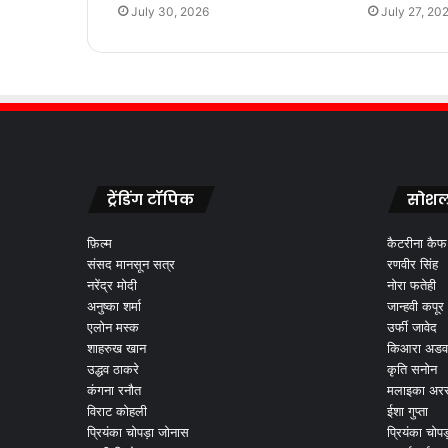
July 30, 2026
July 27, 20
ट्रेंडिंग टॉपिक
सोशल
फ़िल्म
कैटरीना कैफ
संसद मानसून सत्र
रणवीर सिंह
नरेंद्र मोदी
नोरा फतेही
अनुष्का शर्मा
जान्हवी कपूर
एलोन मस्क
उर्फी जावेद
शाहरुख खान
किआरा अडव
उद्धव ठाकरे
कृति सनोन
कंगना रनौत
मलाइका अरर
विराट कोहली
ईशा गुप्ता
प्रियंका चोपड़ा जोनास
प्रियंका चोप