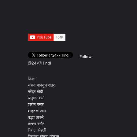
Follow
@24x7Hindi
फ़िल्म
संसद मानसून सत्र
नरेंद्र मोदी
अनुष्का शर्मा
एलोन मस्क
शाहरुख खान
उद्धव ठाकरे
कंगना रनौत
विराट कोहली
प्रियंका चोपड़ा जोनास