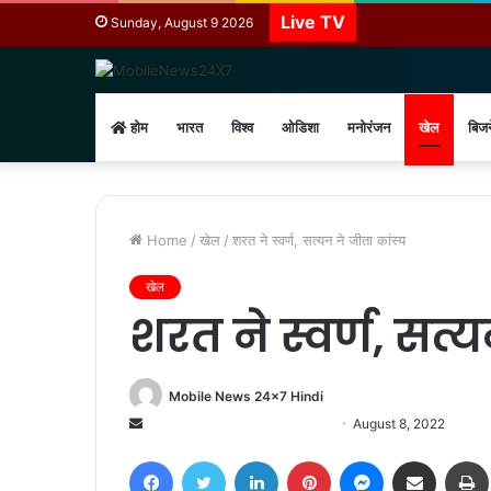
Live TV
Sunday, August 9 2026
होम
भारत
विश्व
ओडिशा
मनोरंजन
खेल
बिज
Home
/
खेल
/
शरत ने स्वर्ण, सत्यन ने जीता कांस्य
खेल
शरत ने स्वर्ण, सत्
Mobile News 24x7 Hindi
Send
August 8, 2022
an
Facebook
Twitter
LinkedIn
Pinterest
Messenger
Share via Email
email