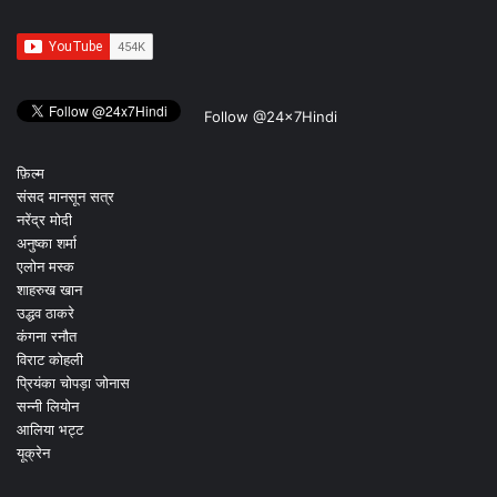
Follow @24x7Hindi
फ़िल्म
संसद मानसून सत्र
नरेंद्र मोदी
अनुष्का शर्मा
एलोन मस्क
शाहरुख खान
उद्धव ठाकरे
कंगना रनौत
विराट कोहली
प्रियंका चोपड़ा जोनास
सन्नी लियोन
आलिया भट्ट
यूक्रेन