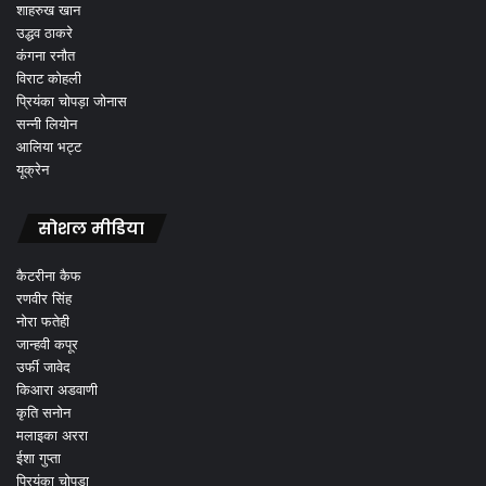
शाहरुख खान
उद्धव ठाकरे
कंगना रनौत
विराट कोहली
प्रियंका चोपड़ा जोनास
सन्नी लियोन
आलिया भट्ट
यूक्रेन
सोशल मीडिया
कैटरीना कैफ
रणवीर सिंह
नोरा फतेही
जान्हवी कपूर
उर्फी जावेद
किआरा अडवाणी
कृति सनोन
मलाइका अररा
ईशा गुप्ता
प्रियंका चोपड़ा