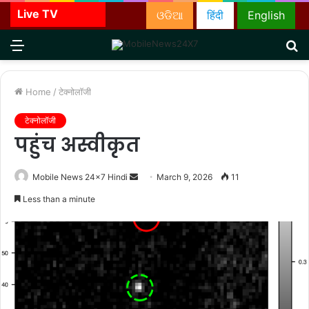
Live TV
ଓଡିଆ
हिंदी
English
Menu
S
fo
Home
/
टेक्नोलॉजी
टेक्नोलॉजी
पहुंच अस्वीकृत
Send
Mobile News 24x7 Hindi
March 9, 2026
11
an
Less than a minute
email